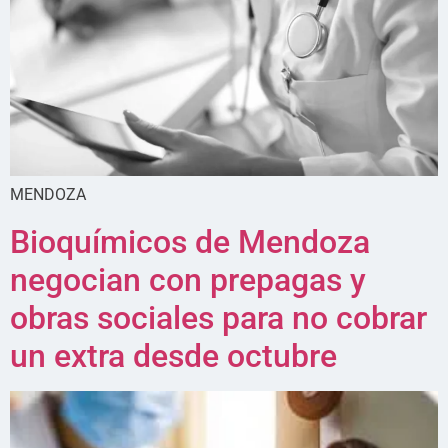
MENDOZA
Bioquímicos de Mendoza
negocian con prepagas y
obras sociales para no cobrar
un extra desde octubre