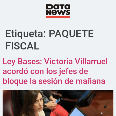
Etiqueta:
PAQUETE
FISCAL
Ley Bases: Victoria Villarruel
acordó con los jefes de
bloque la sesión de mañana