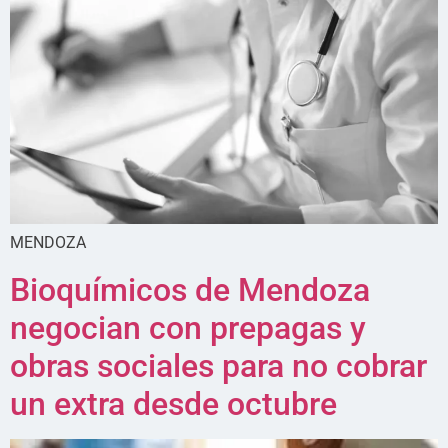
MENDOZA
Bioquímicos de Mendoza
negocian con prepagas y
obras sociales para no cobrar
un extra desde octubre