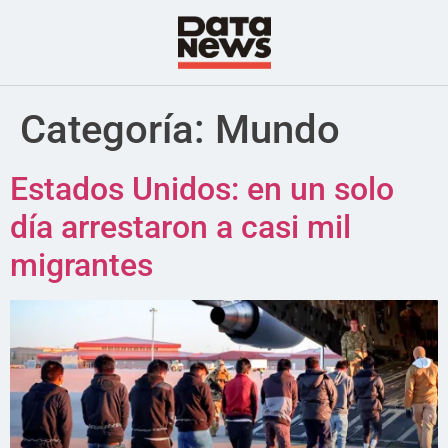
Categoría:
Mundo
Estados Unidos: en un solo
día arrestaron a casi mil
migrantes