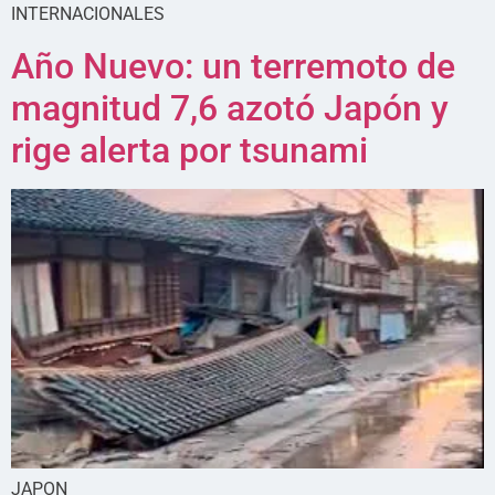
INTERNACIONALES
Año Nuevo: un terremoto de
magnitud 7,6 azotó Japón y
rige alerta por tsunami
JAPON