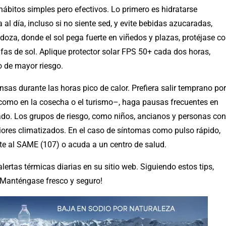
hábitos simples pero efectivos. Lo primero es hidratarse
al día, incluso si no siente sed, y evite bebidas azucaradas,
oza, donde el sol pega fuerte en viñedos y plazas, protéjase c
fas de sol. Aplique protector solar FPS 50+ cada dos horas,
io de mayor riesgo.
ensas durante las horas pico de calor. Prefiera salir temprano por
e –como en la cosecha o el turismo–, haga pausas frecuentes en
nado. Los grupos de riesgo, como niños, ancianos y personas con
ores climatizados. En el caso de síntomas como pulso rápido,
te al SAME (107) o acuda a un centro de salud.
rtas térmicas diarias en su sitio web. Siguiendo estos tips,
 ¡Manténgase fresco y seguro!