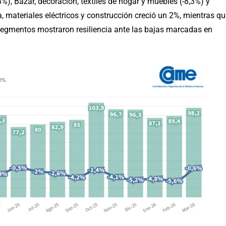
, Bazar, decoración, textiles de hogar y muebles (-8,3%) y
a, materiales eléctricos y construcción creció un 2%, mientras q
segmentos mostraron resiliencia ante las bajas marcadas en