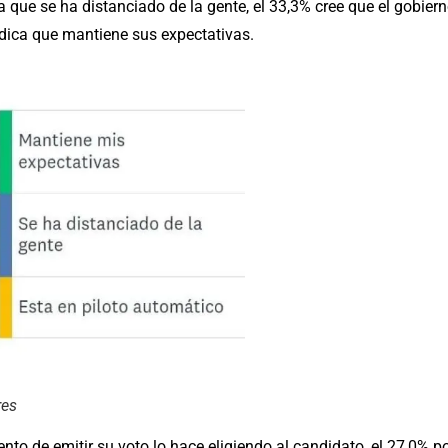
 que se ha distanciado de la gente, el 33,3% cree que el gobier
ndica que mantiene sus expectativas.
res
to de emitir su voto lo hace eligiendo al candidato, el 27,0% p