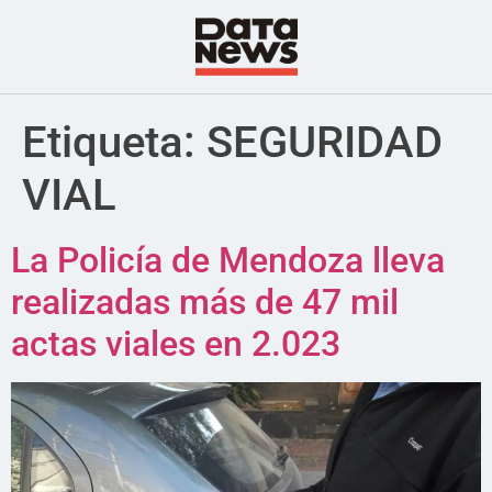
Etiqueta:
SEGURIDAD
VIAL
La Policía de Mendoza lleva
realizadas más de 47 mil
actas viales en 2.023