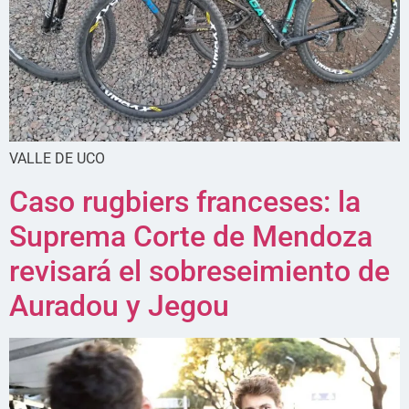
VALLE DE UCO
Caso rugbiers franceses: la
Suprema Corte de Mendoza
revisará el sobreseimiento de
Auradou y Jegou