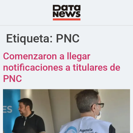
Etiqueta:
PNC
Comenzaron a llegar
notificaciones a titulares de
PNC