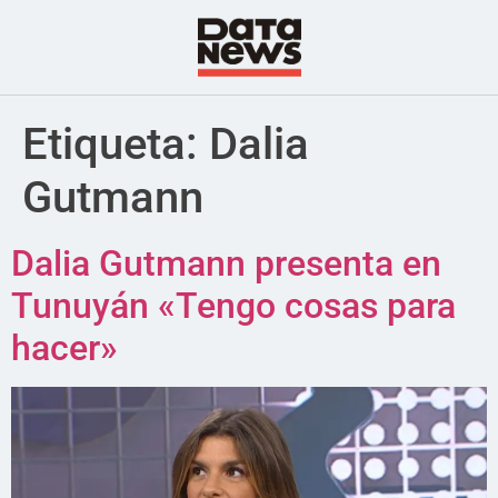
Etiqueta:
Dalia
Gutmann
Dalia Gutmann presenta en
Tunuyán «Tengo cosas para
hacer»