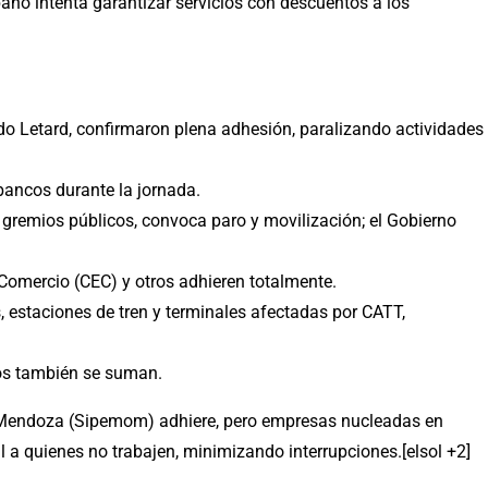
bano intenta garantizar servicios con descuentos a los
o Letard, confirmaron plena adhesión, paralizando actividades
 bancos durante la jornada.
 gremios públicos, convoca paro y movilización; el Gobierno
Comercio (CEC) y otros adhieren totalmente.
, estaciones de tren y terminales afectadas por CATT,
ros también se suman.
e Mendoza (Sipemom) adhiere, pero empresas nucleadas en
 a quienes no trabajen, minimizando interrupciones.[elsol +2]