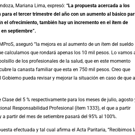
Mendoza, Mariana Lima, expresó:
“La propuesta acercada a los
s para el tercer trimestre del año con un aumento al básico pa
n el ofrecimiento, también hay un incremento en el ítem de
 en septiembre”.
 AMProS, aseguró “la mejora es al aumento de un ítem del sueldo
que calculamos que rondará apenas los 10 mil pesos. Lo vamos 
 bolsillo de los profesionales de la salud, que en este momento
 cubre la canasta familiar que esta en 750 mil pesos. Creo que
l Gobierno pueda revisar y mejorar la situación en caso de que 
 Clase del 5 % respectivamente para los meses de julio, agosto 
ional Responsabilidad Profesional (ítem 1333), el que a partir
 a partir del mes de setiembre pasará del 95% al 100%.
ta efectuada y tal cual afirma el Acta Paritaria, “Recibimos l