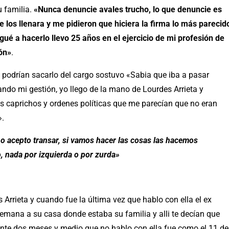
u familia.
«Nunca denuncie avales trucho, lo que denuncie es
 los llenara y me pidieron que hiciera la firma lo más parecid
gué a hacerlo llevo 25 años en el ejercicio de mi profesión de
ón»
.
 podrían sacarlo del cargo sostuvo «Sabia que iba a pasar
do mi gestión, yo llego de la mano de Lourdes Arrieta y
 caprichos y ordenes políticas que me parecían que no eran
».
 no acepto transar, si vamos hacer las cosas las hacemos
, nada por izquierda o por zurda»
Arrieta y cuando fue la última vez que hablo con ella el ex
semana a su casa donde estaba su familia y alli te decían que
mente dos meses y medio que no hablo con ella fue como el 11 de