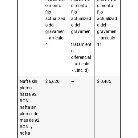
o monto
o monto
o monto
fijo
fijo
fijo
actualizad
actualizad
actualizad
o del
o del
o del
gravamen
gravamen
gravamen
– artículo
–
– artículo
4°
tratamient
11
o
diferencial
– artículo
7°, inc. d)
Nafta sin
$ 6,620
–
$ 0,405
plomo,
hasta 92
RON;
nafta sin
plomo, de
más de 92
RON; y
nafta