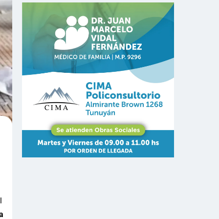
l
l
a