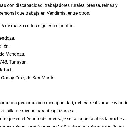
as con discapacidad, trabajadores rurales, prensa, reinas y
personal que trabaja en Vendimia, entre otros.
l 6 de marzo en los siguientes puntos:
Mendoza.
llén.
d de Mendoza.
 748, Tunuyán.
Rafael.
 Godoy Cruz, de San Martín.
estinado a personas con discapacidad, deberá realizarse enviand
liza silla de ruedas para desplazarse al
ante que en el Asunto del mensaje se coloque cuál es la noche a
, Primera Repetición (domingo 5/3) o Segunda Repetición (lunes