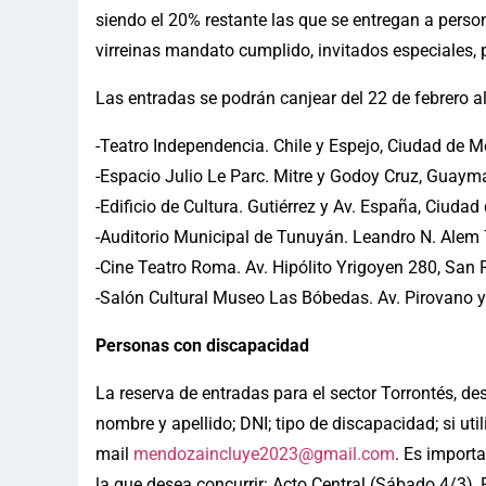
siendo el 20% restante las que se entregan a person
virreinas mandato cumplido, invitados especiales, 
Las entradas se podrán canjear del 22 de febrero a
-Teatro Independencia. Chile y Espejo, Ciudad de 
-Espacio Julio Le Parc. Mitre y Godoy Cruz, Guayma
-Edificio de Cultura. Gutiérrez y Av. España, Ciuda
-Auditorio Municipal de Tunuyán. Leandro N. Alem
-Cine Teatro Roma. Av. Hipólito Yrigoyen 280, San 
-Salón Cultural Museo Las Bóbedas. Av. Pirovano y
Personas con discapacidad
La reserva de entradas para el sector Torrontés, d
nombre y apellido; DNI; tipo de discapacidad; si uti
mail
mendozaincluye2023@gmail.com
. Es import
la que desea concurrir: Acto Central (Sábado 4/3)