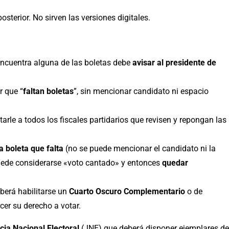
osterior. No sirven las versiones digitales.
o encuentra alguna de las boletas debe
avisar al
presidente de
r que “
faltan boletas
”, sin mencionar candidato ni espacio
arle a todos los fiscales partidarios que revisen y repongan las
a boleta que falta
(no se puede mencionar el candidato ni la
puede considerarse «voto cantado» y entonces
quedar
berá habilitarse un
Cuarto Oscuro Complementario
o de
er su derecho a votar.
icia Nacional Electoral
(JNE) que deberá disponer ejemplares de