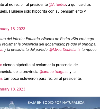
e al no recibir al presidente
@Alferdez
, a quince días
zuelo. Hubiese sido hipócrita con su pensamiento y
nuary 18, 2023
istro del interior Eduardo «Wado» de Pedro «Sin embargo
l reclamar la presencia del gobernador, ya que el principal
ti
y la presidenta del partido,
@MFlorDestefanis
tampoco
do
siendo hipócrita al reclamar la presencia del
chnerista de la provincia
@anabelfsagasti
y la
is
tampoco estuvieron para recibir al presidente.
nuary 18, 2023