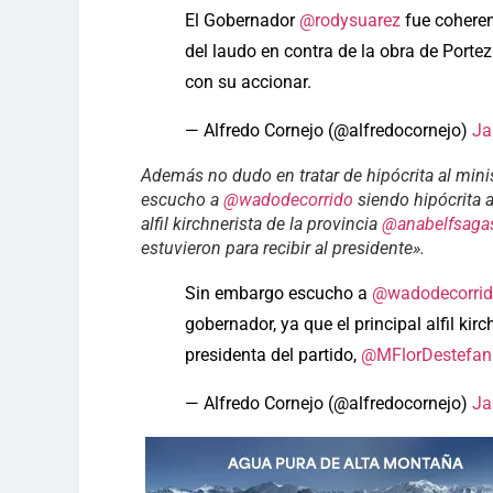
El Gobernador
@rodysuarez
fue coherent
del laudo en contra de la obra de Porte
con su accionar.
— Alfredo Cornejo (@alfredocornejo)
Ja
Además no dudo en tratar de hipócrita al min
escucho a
@wadodecorrido
siendo hipócrita a
alfil kirchnerista de la provincia
@anabelfsagas
estuvieron para recibir al presidente».
Sin embargo escucho a
@wadodecorri
gobernador, ya que el principal alfil kir
presidenta del partido,
@MFlorDestefan
— Alfredo Cornejo (@alfredocornejo)
Ja