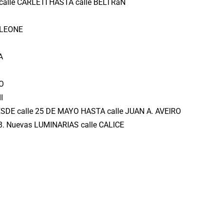
calle CARLETI HASTA calle BELTRáN
ELEONE
A
O
I
SDE calle 25 DE MAYO HASTA calle JUAN A. AVEIRO
. Nuevas LUMINARIAS calle CALICE